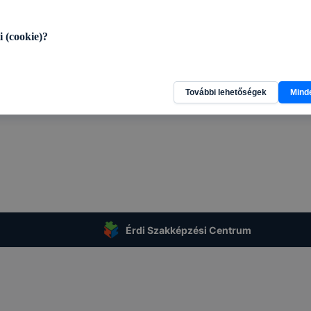
i (cookie)?
gésző által a felhasználó eszközére helyezett, kisméretű szöveges 
További lehetőségek
Mind
jtést végző állományok. A süti egy egyedi számsorból áll, és elsősor
tógépek és egyéb eszközök megkülönböztetésére szolgál. A sütik többf
, többek között információt gyűjtenek, megjegyzik a felhasználói b
dnak a weboldal tulajdonosának a felhasználói szokások megismerésére 
ése érdekében.
ból használhatunk cookie-kat?
Érdi Szakképzési Centrum
 az alábbi célokból használ cookie-kat: