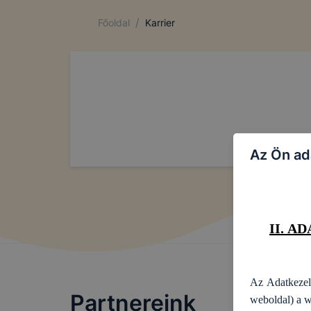
/
Főoldal
Karrier
A jelen tájék
fogalommagya
rendelkezései
Amikor a jele
illetve ezek ke
Az Ön ad
II. A
Az Adatkeze
Partnereink
weboldal) a w