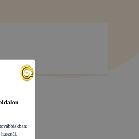
zott értelmező
 § értelmező
lyes adatokat,
oldalon
továbbiakban:
 használ.