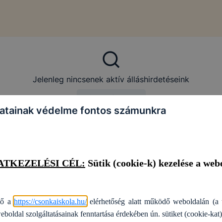
oztató fogalmi rendszere megegyezik a Rendelet 4. cikkében meghatáro
rázataival, illetve bizonyos pontokban kiegészítetten Infotv.
3.
vel.
n tájékoztató adatokról, vagy adatkezelésről rendelkezik, azon szemé
Jelenleg nincsenek aktív álláshirdetéseink
zelését kell érteni.
Vissza a főoldalra
atainak védelme fontos számunkra
*****
DATKEZELÉSI CÉL:
Sütik (cookie-k) kezelése a web
lő a
https://csonkaiskola.hu/
elérhetőség alatt működő weboldalán (a 
eboldal szolgáltatásainak fenntartása érdekében ún. sütiket (cookie-kat)