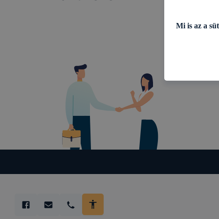
Mi is az a süt
A sütik a bön
információgyű
letöltő számí
rendelkeznek
lehetőséget a
élmény növel
Milyen célok
Az Adatkezelő