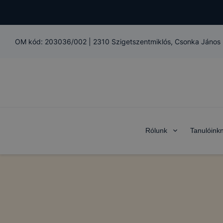
vonatkozó jogs
OM kód:
203036/002
|
2310 Szigetszentmiklós, Csonka János 
az infor
törvény (
az Euró
kezelése
95/46/E
továbbia
Rólunk
Tanulóink
Intézményünk
minden az a
adatkezelést e
Fogalmak