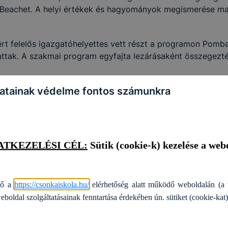
o Beachet. A helyi értékek és hagyományok megismerése ma
rázataival, illetve bizonyos pontokban kiegészítetten Infotv.
3.
vel.
rt felelős igazgatóhelyettes vett részt a programon Pomba
ttak. A szakmai program egyfajta lezárásaként összegezték 
n tájékoztató adatokról, vagy adatkezelésről rendelkezik, azon szemé
zelését kell érteni.
ai oktatási/képzési viszonyainkhoz. A következő témákban 
atainak védelme fontos számunkra
képzésben résztvevő cégek és iskolák között
*****
kiválasztásában szerepet játszó tényezők vizsgálata
 helyek preferálása.
DATKEZELÉSI CÉL:
Sütik (cookie-k) kezelése a web
ödési lehetőségről is egyeztettünk a helyi szervező intézmé
lő a
https://csonkaiskola.hu/
elérhetőség alatt működő weboldalán (a 
 tanulókat és oktatókat szakmai programokra.
eboldal szolgáltatásainak fenntartása érdekében ún. sütiket (cookie-kat)
inden résztvevő számára értékes tapasztalatokat nyújtott. 