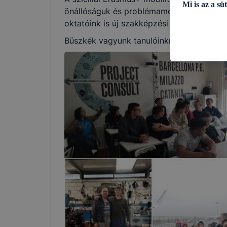
Mi is az a süt
önállóságuk és problémamegoldó képesség
oktatóink is új szakképzési s működési ism
A sütik a bön
Büszkék vagyunk tanulóinkra, és köszönj
információgyű
letöltő számí
rendelkeznek
lehetőséget a
élmény növel
Milyen célok
Az Adatkezelő
a webold
navigáció