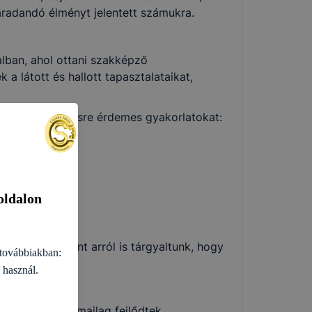
radandó élményt jelentett számukra.
 § értelmező
lban, ahol ottani szakképző
a látott és hallott tapasztalataikat,
lyes adatokat,
találtak követésre érdemes gyakorlatokat:
oldalon
nnyel. Valamint arról is tárgyaltunk, hogy
továbbiakban:
 használ.
A tanulók szakmailag fejlődtek,