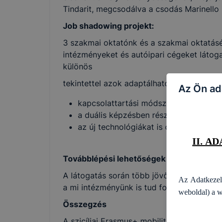
Tindarit, megcsodálva a csodás Marinell
fogalommagya
rendelkezései
Job shadowing projekt:
3 szakmai oktatónk és a szakmai oktatásé
intézményeket és autóipari cégeket látoga
Amikor a jele
különös
illetve ezek ke
tekintettel azok adaptálhatóságára a haz
Az Ön ad
kapcsolattartási módszerek a duális 
a duális képzésben résztvevő diákok 
az új technológiákat is oktató képzési
II. A
Továbblépési lehetőségek
A látogatás során több jövőbeli együttműk
Az Adatkeze
a mi intézményünk is tud fogadni külföldi
weboldal) a w
Összegzés
A szicíliai Erasmus+ mobilitási program m