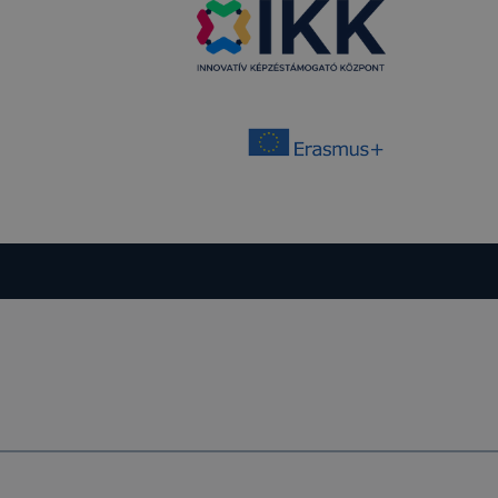
zek a cookie-k
 az Adatkezelő
an a weboldal
ása a weboldal
állításának a
tiket, de ezek
st és minden