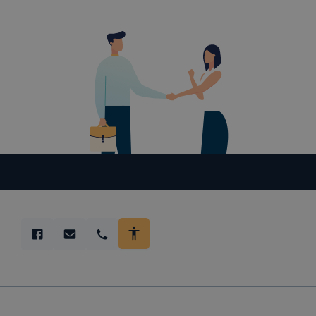
látogatására 
automatikusan
A cookie-k á
Az adatkezelé
által végzet
működésének é
látogatói szám
Hogyan ellen
A weboldal c
változtatását
általában m