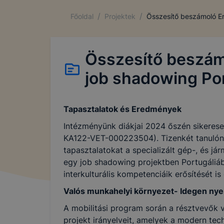
/
/
Főoldal
Projektek
Összesítő beszámoló Er
Adatk
Összesítő beszámo
Adatke
job shadowing Po
Adatk
címe:
Tapasztalatok és Eredmények
Adatke
Intézményünk diákjai 2024 őszén sikerese
Adatvé
KA122-VET-000223504). Tizenkét tanulónk 
tapasztalatokat a specializált gép-, és j
egy job shadowing projektben Portugáliá
interkulturális kompetenciáik erősítését is 
Tájékoztatjuk
Valós munkahelyi környezet- Idegen nyel
továbbiakban 
A mobilitási program során a résztvevők
vonatkozó jogs
projekt irányelveit, amelyek a modern te