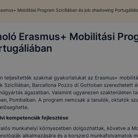
asmus+ Mobilitási Program Szicíliában és job shadowing Portugáliá
ezelő megnevezése:
Érdi SZC Csonka János Műszaki Techniku
ló Erasmus+ Mobilitási Prog
zelő székhelye:
2310 Szigetszentmiklós, Csonka János u. 5.
rtugáliában
ezelő elektronikus
iskola@csonkaiskola.hu
zelő képviselője:
Patai Lajos, igazgató
n teljesítették szakmai gyakorlatukat az Erasmus+ mobili
delmi tisztviselő:
Dr. Lojek Leve
Szicíliában, Barcellona Pozzo di Gottoban szerezhetett ér
(info@adatvedelmitisztviselo.info)
árműgyártás ágazatban. Valamint ugyanezen szakterületen ta
ban, Pombalban. A program nemcsak a tanulók, oktatók sz
elősegítette.
 a tanulóinkat, illetve törvényes képviselőiket, valamint weboldalunk
vi kompetenciák fejlesztése
együttesen: érintett, felhasználó), hogy Intézményünk a személyes adat
 valós munkahelyi környezetben dolgozhattak, követve a M
zabályok, így elsősorban az alábbiak tiszteletben tartásával végzi:
chnológiák alkalmazására és a korszerű munkafolyamatok m