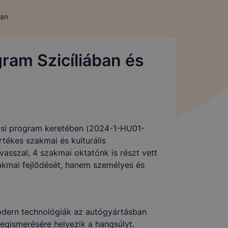
ban
m
ram Szicíliában és
tási program keretében (2024-1-HU01-
nte
tékes szakmai és kulturális
vasszal, 4 szakmai oktatónk is részt vett
akmai fejlődését, hanem személyes és
 látogatóit (a
ok kezelését a
odern technológiák az autógyártásban
egismerésére helyezik a hangsúlyt.