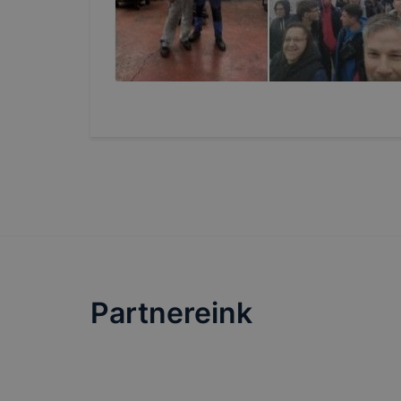
a felhasz
A cookie-k ál
kivéve azon s
ezen informác
Milyen cooki
Az Adatkezel
rendeltetéssz
Partnereink
A fentieknek
azonosítóján
munkamenet k