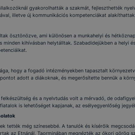
llalkozóknál gyakorolhatták a szakmát, fejleszthették nye
ával, illetve új kommunikációs kompetenciákat alakíthattak 
mációs önrendelkezési jogról és az információszabadságról szóló 20
a továbbiakban: Infotv.),
pai Parlament és a Tanács (EU) természetes személyeknek a szem
ltak ösztönözve, ami különösen a munkahelyi és hétköznap
 tekintetében történő védelméről és az ilyen adatok szabad áramlásár
és minden kihívásban helytálltak. Szabadidejükben a helyi 
K irányelv hatályon kívül helyezéséről szóló 2016/679. számú 
etenciáikat.
kban: Rendelet).
sága, hogy a fogadó intézményekben tapasztalt környezetv
 a személyes adatokat bizalmasan kezeli, az adatok megőrzése érde
őpontot adott a diákoknak, és megerősítette bennük a körn
dattároláshoz, adatkezeléshez kapcsolódó informatikai és egyéb
lősegítő technikai és szervezési intézkedéseket.
felkészültség és a nyelvtudás volt a mérvadó, de odafigyel
fiatalok is lehetőséget kapjanak, az esélyegyenlőség jegyé
solatok
ek tették még színesebbé. A tanulók és kísérőik megcsodált
ártak az Etnánál, Taorminában megnézték az ókori görög sz
oztató fogalmi rendszere megegyezik a Rendelet 4. cikkében meghatáro