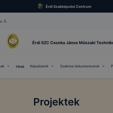
Érdi Szakképzési Centrum
u. 5.
Érdi SZC Csonka János Műszaki Techni
ADATVÉDELMI ÉS ADATKEZELÉSI
TÁJÉKOZTATÓ
nak
Képzéseink
Szakmai dokumentumok
P
Hírek
I. ADATKEZELŐ BEMUTATÁSA
 Csonka János Műszaki Technikum
(a továbbiakban: Intézmény, A
Projektek
datkezelési folyamatai jogszerűségének és az érintettek jogainak biztos
védelmi tájékoztatót alkotja.