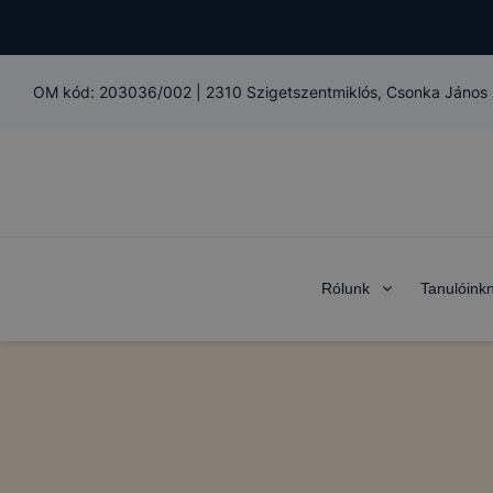
OM kód:
203036/002
|
2310 Szigetszentmiklós, Csonka János 
Rólunk
Tanulóink
Az
Érdi SZC
„Mi”) belső a
az alábbi adat