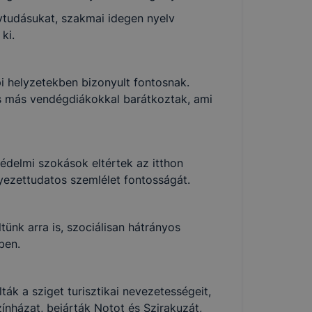
lvtudásukat, szakmai idegen nyelv
ki.
11. évi CXII.
élyes adatok
i helyzetekben bizonyult fontosnak.
ól, valamint a
és más vendégdiákokkal barátkoztak, ami
rendelete (a
édelmi szokások eltértek az itthon
kében megtesz
yezettudatos szemlélet fontosságát.
 biztonságos
tünk arra is, szociálisan hátrányos
ben.
ák a sziget turisztikai nevezetességeit,
ínházat, bejárták Notot és Szirakuzát,
zott értelmező