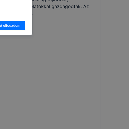
zetközi kapcsolatokkal gazdagodtak. Az
 kapcsolataikat.
azonosítást és
et elfogadom
ban a weblapot
éle funkcióval
eállításokat,
a felhasználói
ldalak közötti