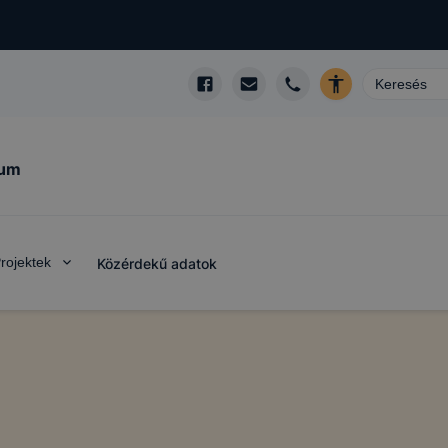
kum
rojektek
Közérdekű adatok
datkezelő vagy
ítása céljából