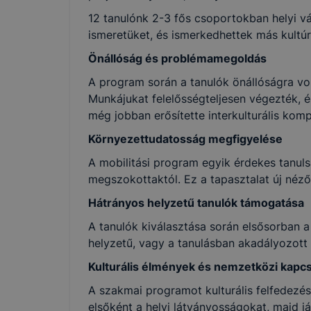
12 tanulónk 2-3 fős csoportokban helyi vá
ismeretüket, és ismerkedhettek más kultúr
az infor
törvény (
Önállóság és problémamegoldás
az Euró
A program során a tanulók önállóságra vo
kezelése
Munkájukat felelősségteljesen végezték, 
95/46/E
még jobban erősítette interkulturális komp
továbbia
Környezettudatosság megfigyelése
A mobilitási program egyik érdekes tanul
Intézményünk
megszokottaktól. Ez a tapasztalat új néz
minden az a
Hátrányos helyzetű tanulók támogatása
adatkezelést e
A tanulók kiválasztása során elsősorban a 
helyzetű, vagy a tanulásban akadályozott 
Fogalmak
Kulturális élmények és nemzetközi kapc
A szakmai programot kulturális felfedezés
elsőként a helyi látványosságokat, majd j
A jelen tájék