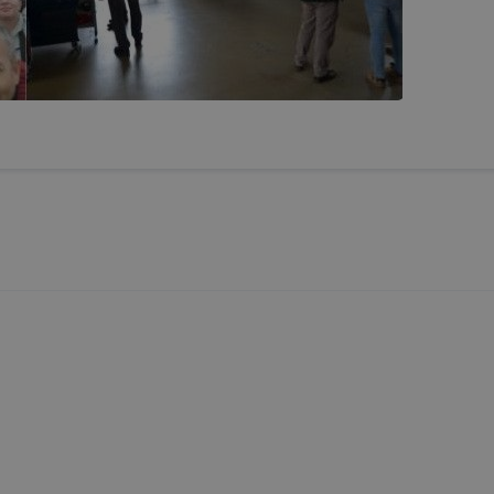
nálói élmény javítása és a weboldal egyes funkcióinak végrehajtása ér
tal gyűjtött információkat a weboldal nem értékesíti, adja bérbe harmadi
zolgáltatások biztosításához szükséges mértékben, amely szolgáltatásokh
iót előzetesen és önkéntesen megadta.
e-kat használ a weboldal?
ő csak feltétlenül szükséges cookie-kat használ a weboldal és
erű működésének biztosítása érdekében, az oldalak közötti navigáció sor
 megfelelően a feltétlenül szükséges cookie-k a felhasználó egyed
ak tárolásához és azonosításához szükségesek, a weboldalon történő
ezelésének céljából. A cookie-k érvényességi ideje kizárólag a