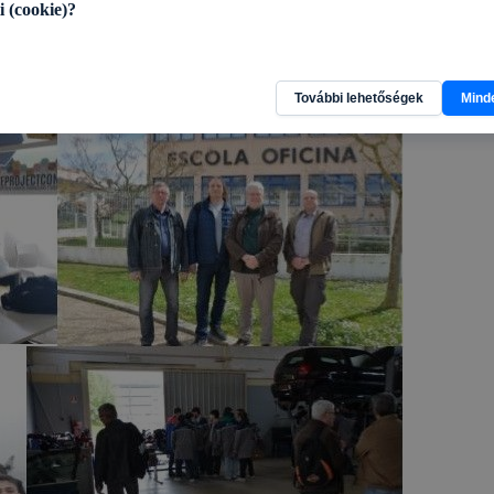
i (cookie)?
ük erősödött, miközben életre szóló élményekkel és nem
ereteket gyűjthettek, illetve, ők is bővíthették nemzetközi
gésző által a felhasználó eszközére helyezett, kisméretű szöveges 
ük a fogadók vendégszeretetét és támogatását.
További lehetőségek
Mind
jtést végző állományok. A süti egy egyedi számsorból áll, és elsősor
tógépek és egyéb eszközök megkülönböztetésére szolgál. A sütik többf
, többek között információt gyűjtenek, megjegyzik a felhasználói b
dnak a weboldal tulajdonosának a felhasználói szokások megismerésére 
ése érdekében.
ból használhatunk cookie-kat?
 az alábbi célokból használ cookie-kat:
al és aloldalainak rendeltetésszerű működésének biztosítása az alo
 során is;