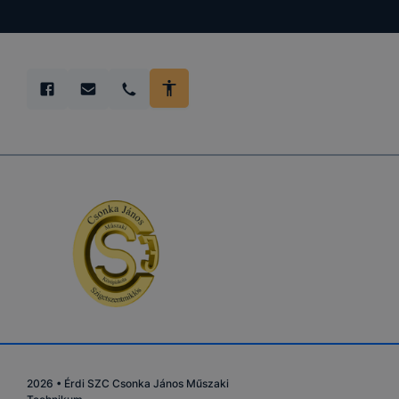
A fentieknek
azonosítóján
munkamenet k
látogatására 
automatikusan
A cookie-k á
Az adatkezelé
által végzet
működésének é
látogatói szám
Hogyan ellen
2026
•
Érdi SZC Csonka János Műszaki