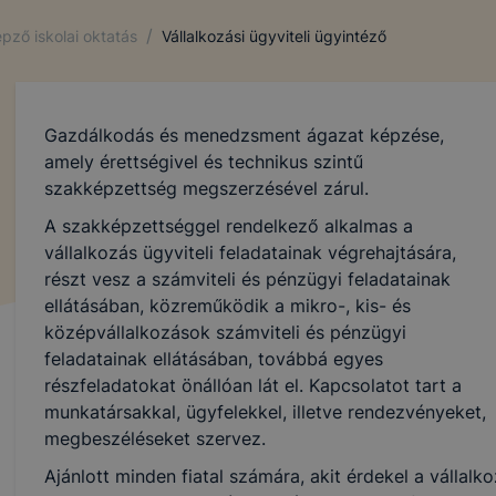
/
pző iskolai oktatás
Vállalkozási ügyviteli ügyintéző
 a tanulóinkat, illetve törvényes képviselőiket, valamint weboldalunk
együttesen: érintett, felhasználó), hogy Intézményünk a személyes adat
zabályok, így elsősorban az alábbiak tiszteletben tartásával végzi:
Gazdálkodás és menedzsment ágazat képzése,
amely érettségivel és technikus szintű
mációs önrendelkezési jogról és az információszabadságról szóló 20
szakképzettség megszerzésével zárul.
a továbbiakban: Infotv.),
A szakképzettséggel rendelkező alkalmas a
pai Parlament és a Tanács (EU) természetes személyeknek a szem
vállalkozás ügyviteli feladatainak végrehajtására,
 tekintetében történő védelméről és az ilyen adatok szabad áramlásár
részt vesz a számviteli és pénzügyi feladatainak
K irányelv hatályon kívül helyezéséről szóló 2016/679. számú 
ellátásában, közreműködik a mikro-, kis- és
kban: Rendelet).
középvállalkozások számviteli és pénzügyi
feladatainak ellátásában, továbbá egyes
részfeladatokat önállóan lát el. Kapcsolatot tart a
 a személyes adatokat bizalmasan kezeli, az adatok megőrzése érde
munkatársakkal, ügyfelekkel, illetve rendezvényeket,
dattároláshoz, adatkezeléshez kapcsolódó informatikai és egyéb
megbeszéléseket szervez.
lősegítő technikai és szervezési intézkedéseket.
Ajánlott minden fiatal számára, akit érdekel a vállal