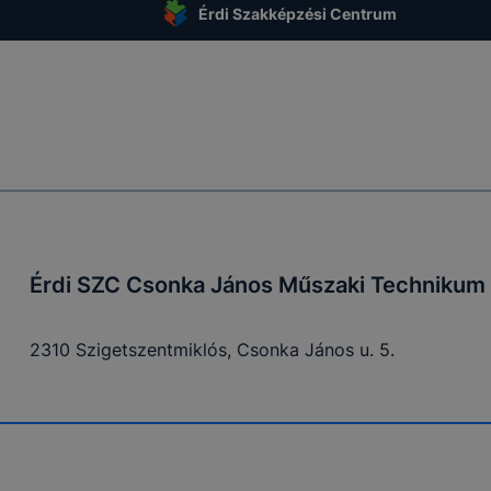
Érdi Szakképzési Centrum
 megfelelően a feltétlenül szükséges cookie-k a felhasználó egyed
ak tárolásához és azonosításához szükségesek, a weboldalon történő
ezelésének céljából. A cookie-k érvényességi ideje kizárólag a
vonatkozik, a munkamenet végeztével, illetve a böngésző bezárásával e
 törlődnek a számítógépéről.
ltal megvalósuló adatkezelések jogalapja?
Érdi SZC Csonka János Műszaki Technikum
s a weboldal működéséhez feltétlenül szükséges cookie-k tekintetében
t közfeladat végrehajtásához szükséges, mely jelen esetben konkrét
2310 Szigetszentmiklós, Csonka János u. 5.
s ezen keresztül a weboldalon nyújtott szolgáltatásoknak a biztosít
ára, így jogalapja a Rendelet 6. cikk (1) bekezdés e) pontja
őrizheti és hogyan tudja kikapcsolnia a cookie-kat?