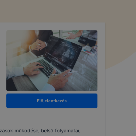
 látogatóit (a
ok kezelését a
11. évi CXII.
élyes adatok
ól, valamint a
rendelete (a
Előjelentkezés
kében megtesz
 biztonságos
kozások működése, belső folyamatai,