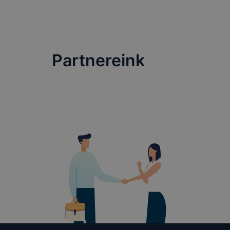
Az Adatkezelő
a webold
navigáció
Partnereink
a felhasz
A cookie-k ál
kivéve azon s
ezen informác
Milyen cooki
Az Adatkezel
rendeltetéssz