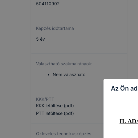
504110902
Fogalmak
Képzés időtartama
A jelen tájék
5 év
fogalommagya
rendelkezései
Választható szakmairányok:
Amikor a jele
Nem válaszható
illetve ezek ke
Az Ön ad
KKK/PTT
KKK letöltése (pdf)
PTT letöltése (pdf)
II. A
Okleveles technikusképzés