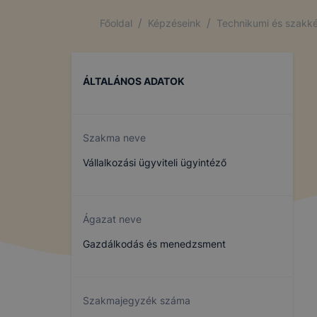
/
/
Főoldal
Képzéseink
Technikumi és szakké
Tájékoztatjuk
továbbiakban 
vonatkozó jogs
ÁLTALÁNOS ADATOK
az infor
törvény (
Szakma neve
az Euró
Vállalkozási ügyviteli ügyintéző
kezelése
95/46/E
továbbia
Ágazat neve
Gazdálkodás és menedzsment
Intézményünk
minden az a
adatkezelést e
Szakmajegyzék száma