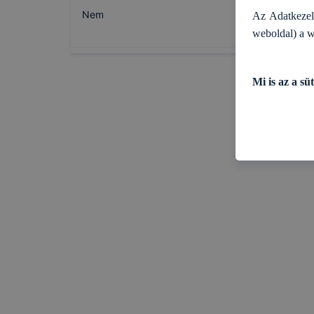
Nem
Az Adatkeze
weboldal) a w
Mi is az a süt
A sütik a bön
információgyű
letöltő számí
rendelkeznek
lehetőséget a
élmény növel
Milyen célok