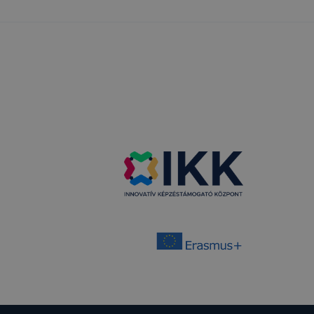
ldalak közötti
dekében.
k fél számára,
oz az érintett
 aloldalainak
án is.