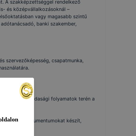
at. A szakképzettséggel rendelkező
is- és középvállalkozásoknál –
felsőoktatásban vagy magasabb szintű
ő, adótanácsadó, banki szakember,
zott értelmező
 § értelmező
 és szervezőképesség, csapatmunka,
használatára.
lyes adatokat,
 szükséges gazdasági folyamatok terén a
át el;
oldalon
eket, egyéb dokumentumokat készít,