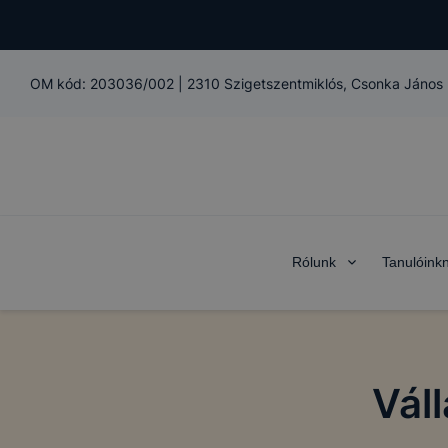
Az
Érdi SZC
„Mi”) belső a
OM kód:
203036/002
|
2310 Szigetszentmiklós, Csonka János 
az alábbi adat
Adatk
Adatke
Rólunk
Tanulóink
Adatk
címe:
Adatke
Adatvé
Váll